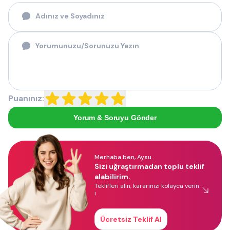
Puanınız:
Yorum & Soruyu Gönder
Merhaba ben, Aysu.
Sizi uğraştırmadan toplu teklif
alabilirim.
Teklifleri alın, kararınızı kolayca verin
!
Ücretsiz Teklif Al