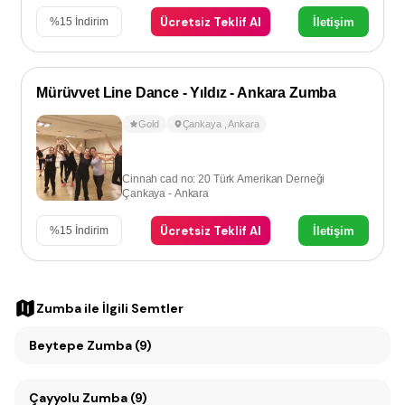
Ücretsiz Teklif Al
İletişim
%
15
İndirim
Mürüvvet Line Dance - Yıldız - Ankara Zumba
Gold
Çankaya
,
Ankara
Cinnah cad no: 20 Türk Amerikan Derneği
Çankaya - Ankara
Ücretsiz Teklif Al
İletişim
%
15
İndirim
Zumba
ile İlgili Semtler
Beytepe Zumba (9)
Çayyolu Zumba (9)