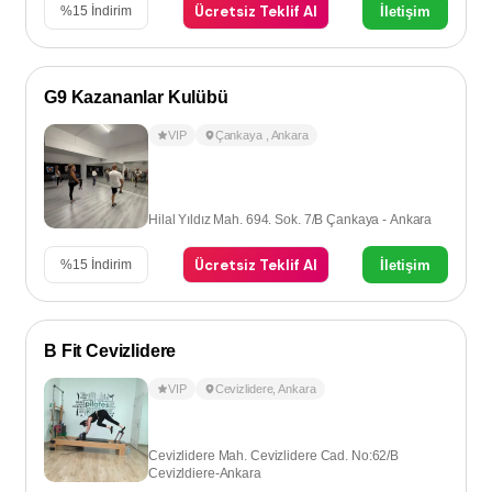
Ücretsiz Teklif Al
İletişim
%
15
İndirim
G9 Kazananlar Kulübü
VIP
Çankaya
,
Ankara
Hilal Yıldız Mah. 694. Sok. 7/B Çankaya - Ankara
Ücretsiz Teklif Al
İletişim
%
15
İndirim
B Fit Cevizlidere
VIP
Cevizlidere
,
Ankara
Cevizlidere Mah. Cevizlidere Cad. No:62/B
Cevizldiere-Ankara