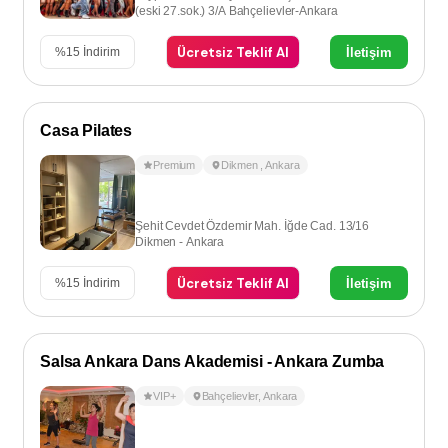
(eski 27.sok.) 3/A Bahçelievler-Ankara
Ücretsiz Teklif Al
İletişim
%
15
İndirim
Casa Pilates
Premium
Dikmen
,
Ankara
Şehit Cevdet Özdemir Mah. İğde Cad. 13/16
Dikmen - Ankara
Ücretsiz Teklif Al
İletişim
%
15
İndirim
Salsa Ankara Dans Akademisi - Ankara Zumba
VIP+
Bahçelievler
,
Ankara