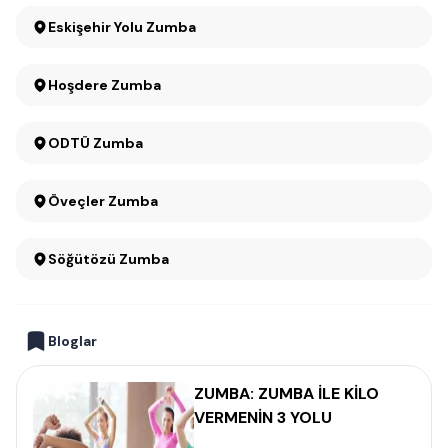
Eskişehir Yolu Zumba
Hoşdere Zumba
ODTÜ Zumba
Öveçler Zumba
Söğütözü Zumba
Bloglar
ZUMBA: ZUMBA İLE KİLO
VERMENİN 3 YOLU