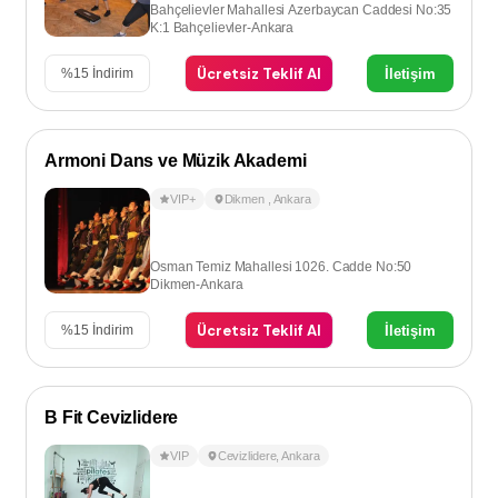
Bahçelievler Mahallesi Azerbaycan Caddesi No:35
K:1 Bahçelievler-Ankara
Ücretsiz Teklif Al
İletişim
%
15
İndirim
Armoni Dans ve Müzik Akademi
VIP+
Dikmen
,
Ankara
Osman Temiz Mahallesi 1026. Cadde No:50
Dikmen-Ankara
Ücretsiz Teklif Al
İletişim
%
15
İndirim
B Fit Cevizlidere
VIP
Cevizlidere
,
Ankara