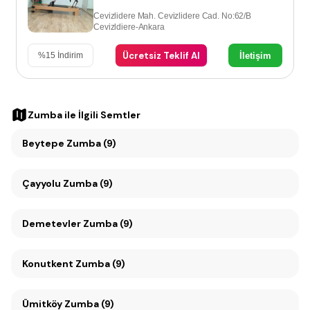
Cevizlidere Mah. Cevizlidere Cad. No:62/B
Cevizldiere-Ankara
Ücretsiz Teklif Al
İletişim
%
15
İndirim
Zumba
ile İlgili Semtler
Beytepe Zumba (9)
Çayyolu Zumba (9)
Demetevler Zumba (9)
Konutkent Zumba (9)
Ümitköy Zumba (9)