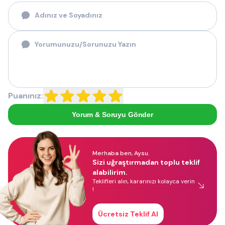
Puanınız:
Yorum & Soruyu Gönder
Merhaba ben, Aysu.
Sizi uğraştırmadan toplu teklif
alabilirim.
Teklifleri alın, kararınızı kolayca verin
!
Ücretsiz Teklif Al