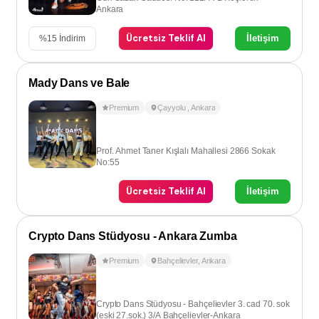
Ankara
Ücretsiz Teklif Al
İletişim
%
15
İndirim
Mady Dans ve Bale
Premium
Çayyolu
,
Ankara
Prof. Ahmet Taner Kışlalı Mahallesi 2866 Sokak
No:55
Ücretsiz Teklif Al
İletişim
Crypto Dans Stüdyosu - Ankara Zumba
Premium
Bahçelievler
,
Ankara
Crypto Dans Stüdyosu - Bahçelievler 3. cad 70. sok
(eski 27.sok.) 3/A Bahçelievler-Ankara