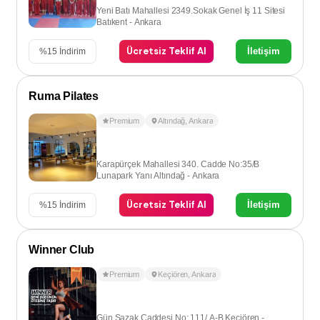
Yeni Batı Mahallesi 2349.Sokak Genel İş 11 Sitesi
Batıkent - Ankara
Ücretsiz Teklif Al
İletişim
%
15
İndirim
Ruma Pilates
Premium
Altındağ
,
Ankara
Karapürçek Mahallesi 340. Cadde No:35/B
Lunapark Yanı Altındağ - Ankara
Ücretsiz Teklif Al
İletişim
%
15
İndirim
Winner Club
Premium
Keçiören
,
Ankara
Gün Sazak Caddesi No: 111/ A-B Keçiören -