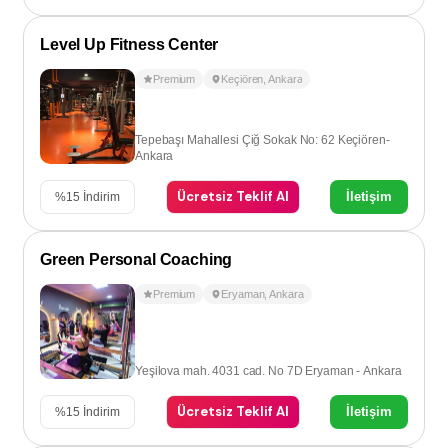
Level Up Fitness Center
Premium
Keçiören
,
Ankara
Tepebaşı Mahallesi Çiğ Sokak No: 62 Keçiören-
Ankara
Ücretsiz Teklif Al
İletişim
%
15
İndirim
Green Personal Coaching
Premium
Eryaman
,
Ankara
Yeşilova mah. 4031 cad. No 7D Eryaman - Ankara
Ücretsiz Teklif Al
İletişim
%
15
İndirim