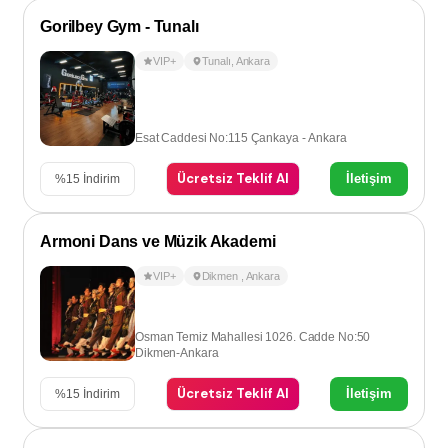
Gorilbey Gym - Tunalı
VIP+
Tunalı
,
Ankara
Esat Caddesi No:115 Çankaya - Ankara
Ücretsiz Teklif Al
İletişim
%
15
İndirim
Armoni Dans ve Müzik Akademi
VIP+
Dikmen
,
Ankara
Osman Temiz Mahallesi 1026. Cadde No:50
Dikmen-Ankara
Ücretsiz Teklif Al
İletişim
%
15
İndirim