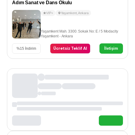
Adım Sanat ve Dans Okulu
VIP+
Yaşamkent
,
Ankara
Yaşamkent Mah. 3300. Sokak No: E / 5 Modacity
Yaşamkent - Ankara
Ücretsiz Teklif Al
İletişim
%
15
İndirim