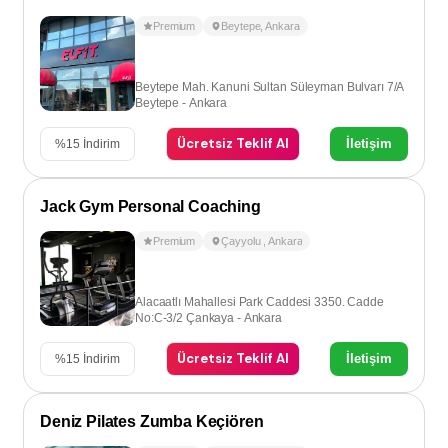
Premium
Beytepe
,
Ankara
Beytepe Mah. Kanuni Sultan Süleyman Bulvarı 7/A
Beytepe - Ankara
Ücretsiz Teklif Al
İletişim
%
15
İndirim
Jack Gym Personal Coaching
Premium
Çayyolu
,
Ankara
Alacaatlı Mahallesi Park Caddesi 3350. Cadde
No:C-3/2 Çankaya - Ankara
Ücretsiz Teklif Al
İletişim
%
15
İndirim
Deniz Pilates Zumba Keçiören