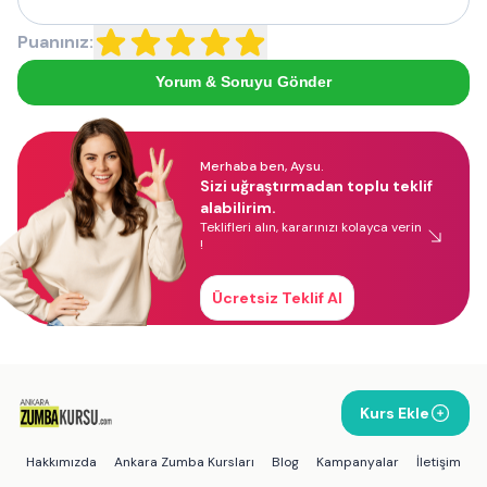
Puanınız:
Yorum & Soruyu Gönder
Merhaba ben, Aysu.
Sizi uğraştırmadan toplu teklif
alabilirim.
Teklifleri alın, kararınızı kolayca verin
!
Ücretsiz Teklif Al
Kurs Ekle
Hakkımızda
Ankara Zumba Kursları
Blog
Kampanyalar
İletişim