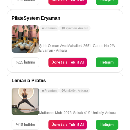
PilateSystem Eryaman
Premium
Eryaman
,
Ankara
Şehit Osman Avcı Mahallesi 2651. Cadde No:2/A
Eryaman - Ankara
Ücretsiz Teklif Al
İletişim
%
15
İndirim
Lemania Pilates
Premium
Ümitköy
,
Ankara
Mutlukent Mah. 2073. Sokak 41/2 Ümitköy-Ankara
Ücretsiz Teklif Al
İletişim
%
15
İndirim