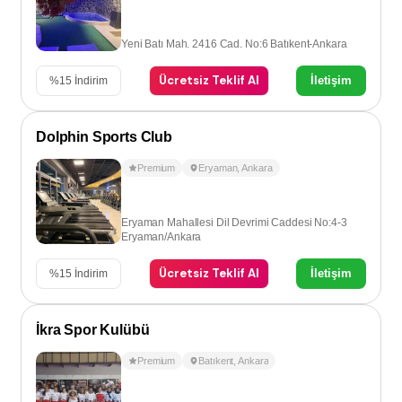
Yeni Batı Mah. 2416 Cad. No:6 Batıkent-Ankara
Ücretsiz Teklif Al
İletişim
%
15
İndirim
Dolphin Sports Club
Premium
Eryaman
,
Ankara
Eryaman Mahallesi Dil Devrimi Caddesi No:4-3
Eryaman/Ankara
Ücretsiz Teklif Al
İletişim
%
15
İndirim
İkra Spor Kulübü
Premium
Batıkent
,
Ankara