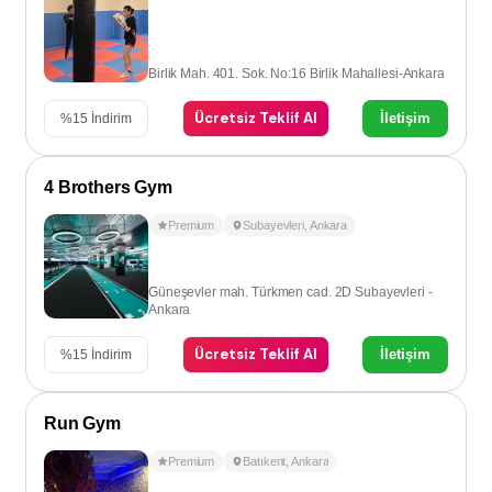
Birlik Mah. 401. Sok. No:16 Birlik Mahallesi-Ankara
Ücretsiz Teklif Al
İletişim
%
15
İndirim
4 Brothers Gym
Premium
Subayevleri
,
Ankara
Güneşevler mah. Türkmen cad. 2D Subayevleri -
Ankara
Ücretsiz Teklif Al
İletişim
%
15
İndirim
Run Gym
Premium
Batıkent
,
Ankara