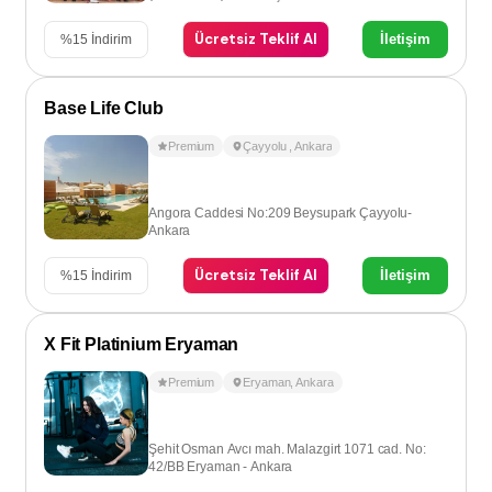
Ücretsiz Teklif Al
İletişim
%
15
İndirim
Base Life Club
Premium
Çayyolu
,
Ankara
Angora Caddesi No:209 Beysupark Çayyolu-
Ankara
Ücretsiz Teklif Al
İletişim
%
15
İndirim
X Fit Platinium Eryaman
Premium
Eryaman
,
Ankara
Şehit Osman Avcı mah. Malazgirt 1071 cad. No:
42/BB Eryaman - Ankara