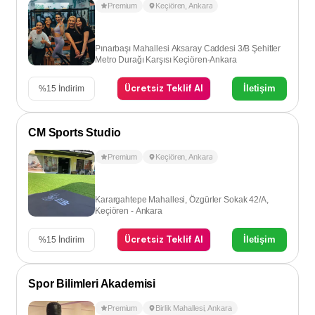
Premium
Keçiören
,
Ankara
Pınarbaşı Mahallesi Aksaray Caddesi 3/B Şehitler
Metro Durağı Karşısı Keçiören-Ankara
Ücretsiz Teklif Al
İletişim
%
15
İndirim
CM Sports Studio
Premium
Keçiören
,
Ankara
Karargahtepe Mahallesi, Özgürler Sokak 42/A,
Keçiören - Ankara
Ücretsiz Teklif Al
İletişim
%
15
İndirim
Spor Bilimleri Akademisi
Premium
Birlik Mahallesi
,
Ankara