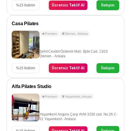
Ücretsiz Teklif Al
İletişim
%
15
İndirim
Casa Pilates
Premium
Dikmen
,
Ankara
Şehit Cevdet Özdemir Mah. İğde Cad. 13/16
Dikmen - Ankara
Ücretsiz Teklif Al
İletişim
%
15
İndirim
Alfa Pilates Studio
Premium
Yaşamkent
,
Ankara
Yaşamkent Angora Çarşı AVM 3250 cad. No:26 C-
31 Yaşamkent - Ankara
Ücretsiz Teklif Al
İletişim
%
15
İndirim