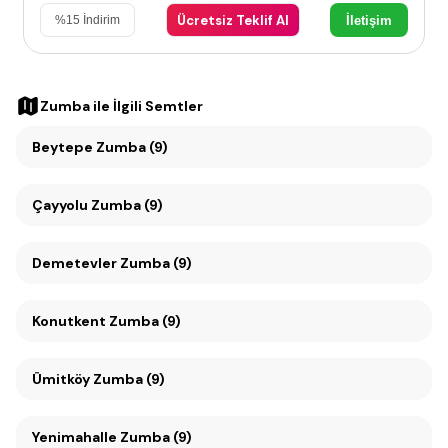
Ücretsiz Teklif Al
İletişim
%
15
İndirim
Zumba
ile İlgili Semtler
Beytepe Zumba (9)
Çayyolu Zumba (9)
Demetevler Zumba (9)
Konutkent Zumba (9)
Ümitköy Zumba (9)
Yenimahalle Zumba (9)