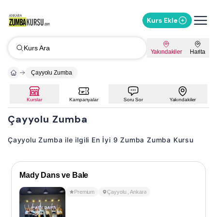
Kurs Ekle
Kurs Ara
Yakındakiler
Harita
Çayyolu Zumba
Kurslar
Kampanyalar
Soru Sor
Yakındakiler
Çayyolu Zumba
Çayyolu Zumba ile ilgili En İyi 9 Zumba Zumba Kursu
Mady Dans ve Bale
Premium
Çayyolu
,
Ankara