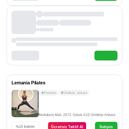
Lemania Pilates
Premium
Ümitköy
,
Ankara
Mutlukent Mah. 2073. Sokak 41/2 Ümitköy-Ankara
Ücretsiz Teklif Al
İletişim
%
15
İndirim