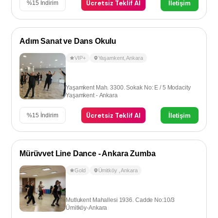
Ücretsiz Teklif Al
İletişim
%
15
İndirim
Adım Sanat ve Dans Okulu
VIP+
Yaşamkent
,
Ankara
Yaşamkent Mah. 3300. Sokak No: E / 5 Modacity
Yaşamkent - Ankara
Ücretsiz Teklif Al
İletişim
%
15
İndirim
Mürüvvet Line Dance - Ankara Zumba
Gold
Ümitköy
,
Ankara
Mutlukent Mahallesi 1936. Cadde No:10/3
Ümitköy-Ankara