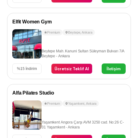
Elfit Women Gym
Premium
Beytepe
,
Ankara
Beytepe Mah. Kanuni Sultan Süleyman Bulvarı 7/A
Beytepe - Ankara
Ücretsiz Teklif Al
İletişim
%
15
İndirim
Alfa Pilates Studio
Premium
Yaşamkent
,
Ankara
Yaşamkent Angora Çarşı AVM 3250 cad. No:26 C-
31 Yaşamkent - Ankara