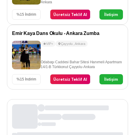
Ankara
Ücretsiz Teklif Al
İletişim
%
15
İndirim
Emir Kaya Dans Okulu - Ankara Zumba
VIP+
Çayyolu
,
Ankara
Odabaşı Caddesi Bahar Sitesi Hanımeli Apartmanı
14/1-B Türkkonut Çayyolu-Ankara
Ücretsiz Teklif Al
İletişim
%
15
İndirim