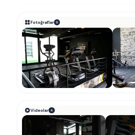
Fotoğraflar
9
Videolar
4