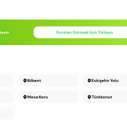
leyin
Kursları Görmek İçin Tıklayın
Bilkent
Eskişehir Yolu
Mesa Koru
Türkkonut