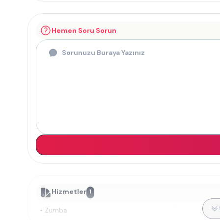
Hemen Soru Sorun
Hizmetler
1
•
Zumba