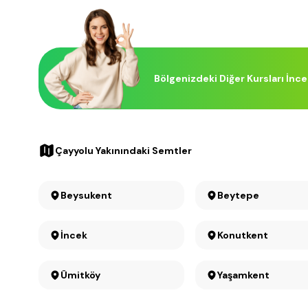
Bölgenizdeki Diğer Kursları İnce
Çayyolu Yakınındaki Semtler
Beysukent
Beytepe
İncek
Konutkent
Ümitköy
Yaşamkent