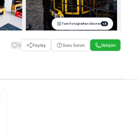
Tüm Fotoğrafları Göster
+
4
0
Paylaş
Soru Sorun
İletişim
Whatsapp ile Mesaj Gönder
Telefon Et
Ücretsiz Teklif Al
%
15
İndirimi Sor