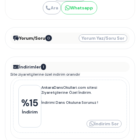
Ara
Whatsapp
Yorum/Soru
Yorum Yaz/Soru Sor
0
İndirimler
1
Site ziyaretçilerine özel indirim oranıdır
AnkaraDansOkullari.com sitesi
Ziyaretçilerine Özel İndirim.
%
15
İndirimi Dans Okuluna Sorunuz !
İndirim
İndirim Sor