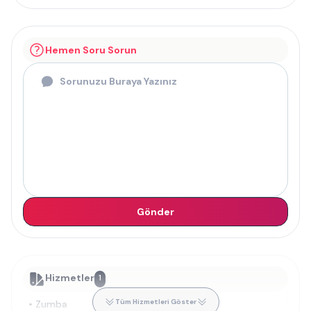
Hemen Soru Sorun
Gönder
Hizmetler
1
Tüm Hizmetleri Göster
•
Zumba