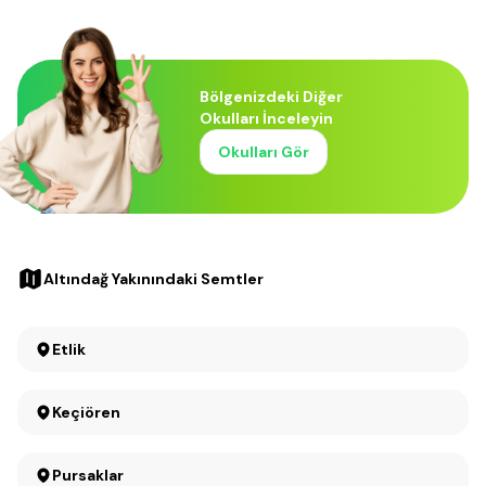
Bölgenizdeki Diğer
Okulları İnceleyin
Okulları Gör
Altındağ Yakınındaki Semtler
Etlik
Keçiören
Pursaklar