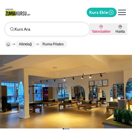
Kurs Ekle
Kurs Ara
Yakındakiler
Harita
Altındağ
Ruma Pilates
Whatsapp ile Mesaj Gönder
%
15
İndirimi Sor