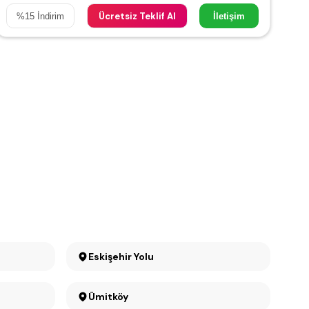
Ücretsiz Teklif Al
%
15
İndirim
İletişim
Eskişehir Yolu
Ümitköy