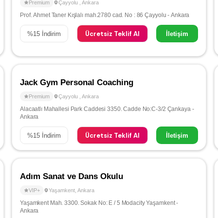
Premium
Çayyolu
,
Ankara
Prof. Ahmet Taner Kışlalı mah.2780 cad. No : 86 Çayyolu - Ankara
Ücretsiz Teklif Al
%
15
İndirim
İletişim
Jack Gym Personal Coaching
Premium
Çayyolu
,
Ankara
Alacaatlı Mahallesi Park Caddesi 3350. Cadde No:C-3/2 Çankaya -
Ankara
Ücretsiz Teklif Al
%
15
İndirim
İletişim
Adım Sanat ve Dans Okulu
VIP+
Yaşamkent
,
Ankara
Yaşamkent Mah. 3300. Sokak No: E / 5 Modacity Yaşamkent -
Ankara