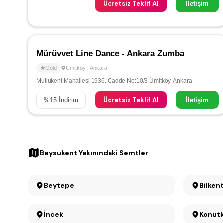
Ücretsiz Teklif Al
İletişim
Mürüvvet Line Dance - Ankara Zumba
Gold
Ümitköy
,
Ankara
Mutlukent Mahallesi 1936. Cadde No:10/3 Ümitköy-Ankara
Ücretsiz Teklif Al
%
15
İndirim
İletişim
Beysukent Yakınındaki Semtler
Beytepe
Bilken
İncek
Konut