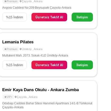
Premium
Çayyolu
,
Ankara
Angora Caddesi No:209 Beysupark Çayyolu-Ankara
Ücretsiz Teklif Al
%
15
İndirim
İletişim
Lemania Pilates
Premium
Ümitköy
,
Ankara
Mutlukent Mah. 2073. Sokak 41/2 Ümitköy-Ankara
Ücretsiz Teklif Al
%
15
İndirim
İletişim
Emir Kaya Dans Okulu - Ankara Zumba
VIP+
Çayyolu
,
Ankara
Odabaşı Caddesi Bahar Sitesi Hanımeli Apartmanı 14/1-B Türkkonut
Çayyolu-Ankara