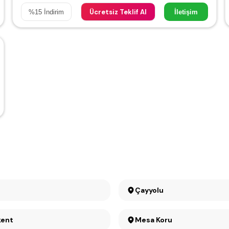
Ücretsiz Teklif Al
%
15
İndirim
İletişim
t
Çayyolu
kent
Mesa Koru