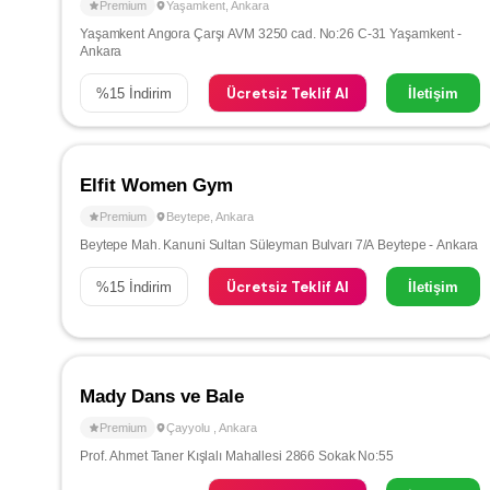
Premium
Yaşamkent
,
Ankara
Yaşamkent Angora Çarşı AVM 3250 cad. No:26 C-31 Yaşamkent -
Ankara
Ücretsiz Teklif Al
%
15
İndirim
İletişim
Elfit Women Gym
Premium
Beytepe
,
Ankara
Beytepe Mah. Kanuni Sultan Süleyman Bulvarı 7/A Beytepe - Ankara
Ücretsiz Teklif Al
%
15
İndirim
İletişim
Mady Dans ve Bale
Premium
Çayyolu
,
Ankara
Prof. Ahmet Taner Kışlalı Mahallesi 2866 Sokak No:55