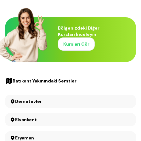
Bölgenizdeki Diğer
Kursları İnceleyin
Kursları Gör
Batıkent Yakınındaki Semtler
Demetevler
Elvankent
Eryaman