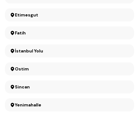
Etimesgut
Fatih
İstanbul Yolu
Ostim
Sincan
Yenimahalle