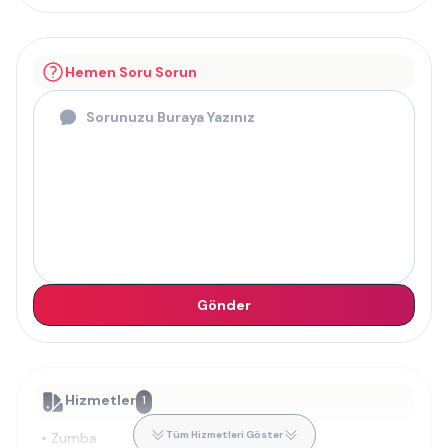
Hemen Soru Sorun
Gönder
Hizmetler
1
Tüm Hizmetleri Göster
•
Zumba