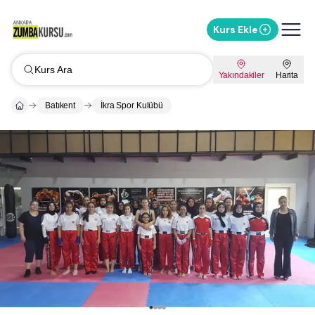
Kurs Ekle
Kurs Ara
Yakındakiler
Harita
Batıkent
İkra Spor Kulübü
Whatsapp ile Mesaj Gönder
%
15
İndirimi Sor